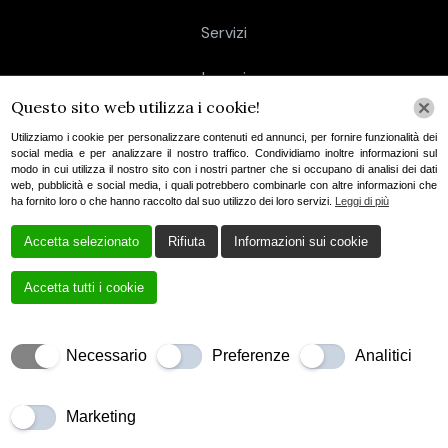
Servizi
Lavori
Questo sito web utilizza i cookie!
Contatti
Utilizziamo i cookie per personalizzare contenuti ed annunci, per fornire funzionalità dei
social media e per analizzare il nostro traffico. Condividiamo inoltre informazioni sul
modo in cui utilizza il nostro sito con i nostri partner che si occupano di analisi dei dati
web, pubblicità e social media, i quali potrebbero combinarle con altre informazioni che
ha fornito loro o che hanno raccolto dal suo utilizzo dei loro servizi.
Leggi di più
Informativa sul trattamento dei dati personali
Accetta selezionato
Rifiuta
Informazioni sui cookie
Cookie Policy
Accetta tutti i cookie
Creato da
Local Web – Agenzia Web Marketing
Milano
Copyrights © 2021 A.R. Carpenteria Di
Necessario
Preferenze
Analitici
Taccardi & C. S.A.S. Peschiera – P. IVA 03901340962 |
Tutti i diritti riservati.
Marketing