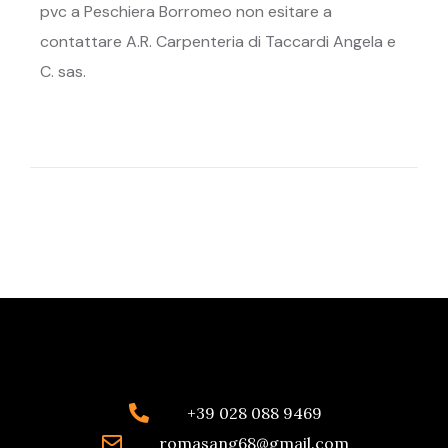
pvc a Peschiera Borromeo non esitare a
contattare A.R. Carpenteria di Taccardi Angela e
C. sas.
+39 028 088 9469
romasang68@gmail.com