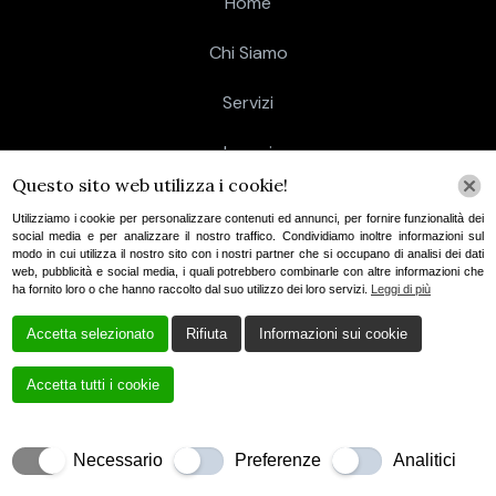
Home
Chi Siamo
Servizi
Lavori
Questo sito web utilizza i cookie!
Contatti
Utilizziamo i cookie per personalizzare contenuti ed annunci, per fornire funzionalità dei
social media e per analizzare il nostro traffico. Condividiamo inoltre informazioni sul
modo in cui utilizza il nostro sito con i nostri partner che si occupano di analisi dei dati
web, pubblicità e social media, i quali potrebbero combinarle con altre informazioni che
ha fornito loro o che hanno raccolto dal suo utilizzo dei loro servizi.
Leggi di più
Informativa sul trattamento dei dati personali
Accetta selezionato
Rifiuta
Informazioni sui cookie
Cookie Policy
Accetta tutti i cookie
Creato da
Local Web – Agenzia Web Marketing
Milano
Copyrights © 2021 A.R. Carpenteria Di
Necessario
Preferenze
Analitici
Taccardi & C. S.A.S. Peschiera – P. IVA 03901340962 |